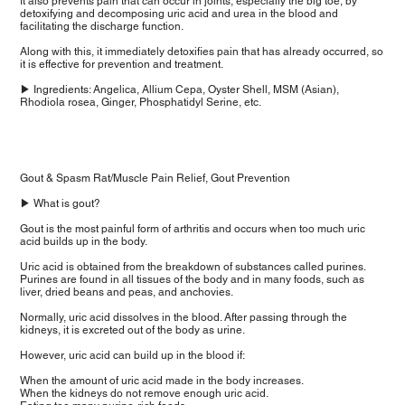
It also prevents pain that can occur in joints, especially the big toe, by
detoxifying and decomposing uric acid and urea in the blood and
facilitating the discharge function.
Along with this, it immediately detoxifies pain that has already occurred, so
it is effective for prevention and treatment.
▶ Ingredients: Angelica, Allium Cepa, Oyster Shell, MSM (Asian),
Rhodiola rosea, Ginger, Phosphatidyl Serine, etc.
Gout & Spasm Rat/Muscle Pain Relief, Gout Prevention
▶ What is gout?
Gout is the most painful form of arthritis and occurs when too much uric
acid builds up in the body.
Uric acid is obtained from the breakdown of substances called purines.
Purines are found in all tissues of the body and in many foods, such as
liver, dried beans and peas, and anchovies.
Normally, uric acid dissolves in the blood. After passing through the
kidneys, it is excreted out of the body as urine.
However, uric acid can build up in the blood if:
When the amount of uric acid made in the body increases.
When the kidneys do not remove enough uric acid.